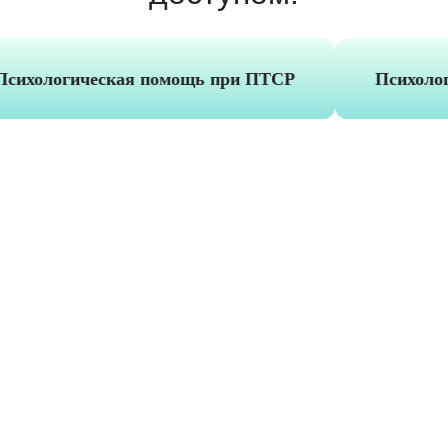
хологическая помощь при ПТСР
Психология
База знаний Smart
с экономией более
600 000 ₽
Было 700 000 ₽
Стало
80 000 ₽