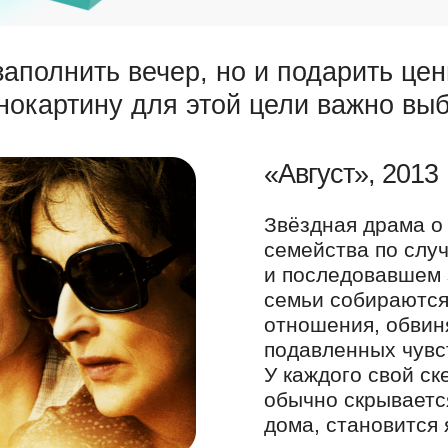
заполнить вечер, но и подарить це
нокартину для этой цели важно вы
«Август», 2013
Звёздная драма о
семейства по слу
и последовавшем 
семьи собираются
отношения, обвиня
подавленных чувс
У каждого свой ск
обычно скрываетс
дома, становится