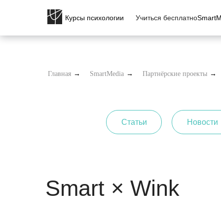
Курсы психологии
Учиться бесплатно
SmartM
Старт в психологии
SmartMedia
Для про
Главная
→
SmartMedia
→
Партнёрские проекты
→
Практический психолог
Терапевт КП
Клинический психолог
Нейропсихол
Бизнес-психолог
Кризисный п
Детский психолог
Арт-терапев
Статьи
Новости
Семейный психолог
Расстройств
поведения
Гештальт-терапевт
Перинатальн
Консультант в сексологии
МАК
ICF-коучинг
Smart × Wink