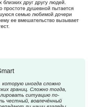
 близких друг другу людей.
по простоте душевной пытается
вшуюся семью любимой дочери
очему ее вмешательство вызывает
ест.
Smart
, которую иногда сложно
ких границ. Сложно тогда,
олировать ситуацию по-
ть честный, вовлечённый
совпадают ли наши взгляды