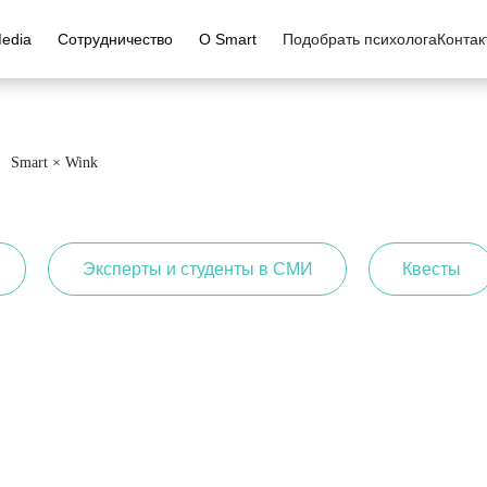
edia
Сотрудничество
О Smart
Подобрать психолога
Контак
фессионалов
Об институте
Сотрудничество
Студентам
Психологическая помощь детям
Smart × Wink
Т
Сведения об образовательной организации
Стать партнером
Центр карьеры
Нейролингвист
ог
О нас
Благотворительность
Лаборатория
Современные методики детского
психолога
сихолог
Корпоративная политика
Вакансии
Научные статьи
Возрастная психология
т
Отзывы
ДПО — что это та
Эксперты и студенты в СМИ
Квесты
Метод ДПДГ в практике психолога-
а пищевого
Наши партнеры
Международный 
консультанта
Достижения и награды
Вопросы и ответ
Психологическая помощь при
ый психолог
Способы оплаты обучения
Советы для выбо
посттравматическом стрессовом
расстройстве (ПТСР)
Сведения об IT-деятельности
Стоимость обучен
Эмоциональный интеллект
Психология подросткового периода
Коучинг в работе психолога