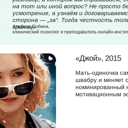
на тот или иной вопрос? Не просто бе
усмотрение, а узнаём и договариваемс
сторона — „за“. Тогда честность тол
границ»
Альбина Собина,
клинический психолог и преподаватель онлайн-инстит
«Джой», 2015
Мать-одиночка са
швабру и меняет 
номинированный н
мотивационным э