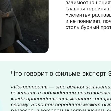
взаимоотношениях
Главная героиня 
«склеить» распа
и не понимает, п
столь бурный прот
Что говорит о фильме эксперт 
«Искренность — это вечная ценность
сочетать с соблюдением психологичес
когда присоединяется желание контр
своему. Золотой серединой может бы
разговор, в котором мы спрашиваем, 