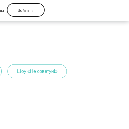
ты
Войти →
Высшее образование
Магистратура по психологии
Бакалавриат по психологии
VIP-программа обучения
кое?
Программа «Эксперт»
Шоу «Не советуй!»
диплом MBA
ы
Все курсы →
ра обучения психологии
ия психологии