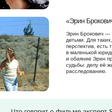
«Эрин Брокович
Эрин Брокович — 
детьми. Для таких
перспектив, есть 
в маленькой юрид
и обаяние Эрин пр
судьбы: делу её 
расследованию.
Что говорит о фильме эксперт 