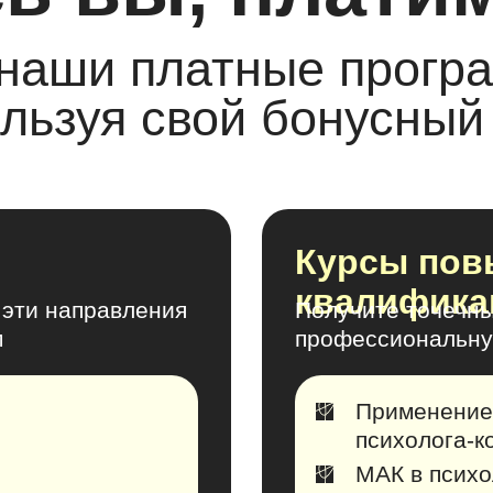
 наши платные прогр
льзуя свой бонусный
Курсы по
квалифика
 эти направления
Получите точечны
м
профессиональну
Применение 
психолога-к
МАК в психо