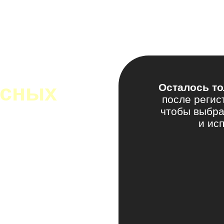
усных
Осталось т
после регис
окупки
чтобы выбра
и ис
и ваши!