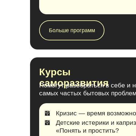
Больше программ
Курсы
саморазвития
Помогут разобраться в себе и 
самых частых бытовых пробле
Кризис — время возможн
Детские истерики и капри
«Понять и простить?