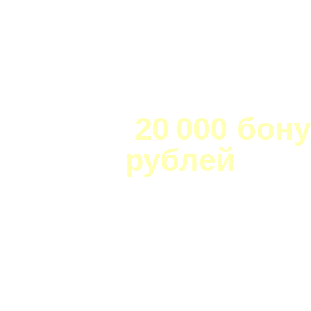
20 000 бон
рублей
на п
в Smart почт