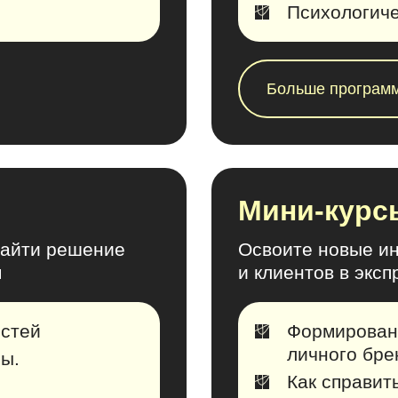
Психологиче
Больше програм
Мини-курс
найти решение
Освоите новые ин
м
и клиентов в экс
остей
Формирован
личного бре
зы.
Как справит