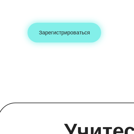
начали год с пол
Зарегистрироваться
Учите